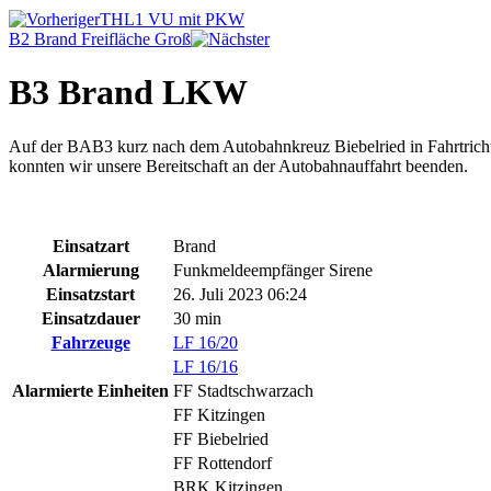
THL1 VU mit PKW
B2 Brand Freifläche Groß
B3 Brand LKW
Auf der BAB3 kurz nach dem Autobahnkreuz Biebelried in Fahrtricht
konnten wir unsere Bereitschaft an der Autobahnauffahrt beenden.
Einsatzart
Brand
Alarmierung
Funkmeldeempfänger Sirene
Einsatzstart
26. Juli 2023 06:24
Einsatzdauer
30 min
Fahrzeuge
LF 16/20
LF 16/16
Alarmierte Einheiten
FF Stadtschwarzach
FF Kitzingen
FF Biebelried
FF Rottendorf
BRK Kitzingen